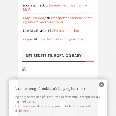
mona janneck
til
Lampe med tissemand –
Mr.P.
Maja Svanborg
til
Transporter børnene nemt
og sikkert med cykeltrailer
Lise Matthiasen
til
GPS tracker til børn
casper
til
Kom i form efter din graviditet
DET BEDSTE TIL BØRN OG BABY
Acceptér brug af cookies på Baby-og-boern.dk
Jeg bruger cookies på sitet - ved at fortsætte, accepterer du
hermed dette.
Accepterer du ikke cookies, kan du forlade siden ved at
klikke
her
.
© 2014-17 Baby-og-boern.dk