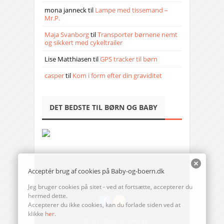
mona janneck
til
Lampe med tissemand –
Mr.P.
Maja Svanborg
til
Transporter børnene nemt
og sikkert med cykeltrailer
Lise Matthiasen
til
GPS tracker til børn
casper
til
Kom i form efter din graviditet
DET BEDSTE TIL BØRN OG BABY
Acceptér brug af cookies på Baby-og-boern.dk
Jeg bruger cookies på sitet - ved at fortsætte, accepterer du
hermed dette.
Accepterer du ikke cookies, kan du forlade siden ved at
klikke
her
.
© 2014-17 Baby-og-boern.dk