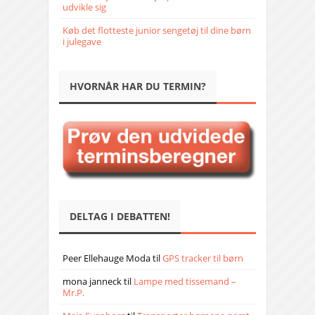
udvikle sig
Køb det flotteste junior sengetøj til dine børn
i julegave
HVORNÅR HAR DU TERMIN?
DELTAG I DEBATTEN!
Peer Ellehauge Moda
til
GPS tracker til børn
mona janneck
til
Lampe med tissemand –
Mr.P.