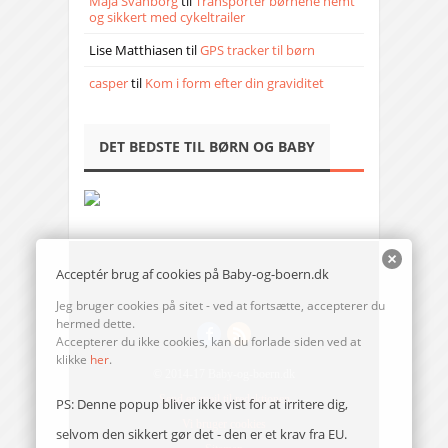
Maja Svanborg
til
Transporter børnene nemt
og sikkert med cykeltrailer
Lise Matthiasen
til
GPS tracker til børn
casper
til
Kom i form efter din graviditet
DET BEDSTE TIL BØRN OG BABY
Acceptér brug af cookies på Baby-og-boern.dk
Jeg bruger cookies på sitet - ved at fortsætte, accepterer du
hermed dette.
Accepterer du ikke cookies, kan du forlade siden ved at
klikke
her
.
© 2014-17 Baby-og-boern.dk
Send en mail til redaktionen
PS: Denne popup bliver ikke vist for at irritere dig,
Vi bruger cookies
selvom den sikkert gør det - den er et krav fra EU.