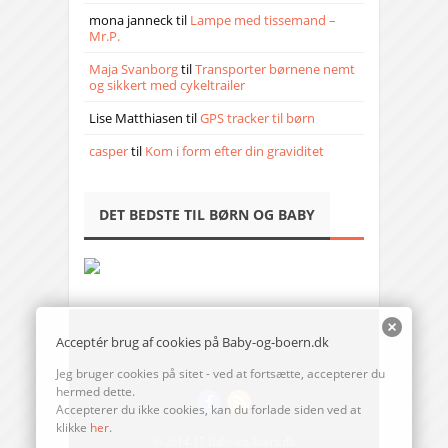
mona janneck
til
Lampe med tissemand –
Mr.P.
Maja Svanborg
til
Transporter børnene nemt
og sikkert med cykeltrailer
Lise Matthiasen
til
GPS tracker til børn
casper
til
Kom i form efter din graviditet
DET BEDSTE TIL BØRN OG BABY
Acceptér brug af cookies på Baby-og-boern.dk
Jeg bruger cookies på sitet - ved at fortsætte, accepterer du
hermed dette.
Accepterer du ikke cookies, kan du forlade siden ved at
klikke
her
.
© 2014-17 Baby-og-boern.dk