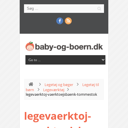
Legetøj og bøger
Legetøj til
børn
Legeværktøj
legevaerktoj-vaerktoejsbaenk-tommestok
legevaerktoj-