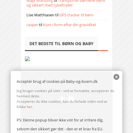
Maja Svanborg
til
Transporter børnene nemt
og sikkert med cykeltrailer
Lise Matthiasen
til
GPS tracker til børn
casper
til
Kom i form efter din graviditet
DET BEDSTE TIL BØRN OG BABY
Acceptér brug af cookies på Baby-og-boern.dk
Jeg bruger cookies på sitet - ved at fortsætte, accepterer du
hermed dette.
Accepterer du ikke cookies, kan du forlade siden ved at
klikke
her
.
© 2014-17 Baby-og-boern.dk
Send en mail til redaktionen
PS: Denne popup bliver ikke vist for at irritere dig,
Vi bruger cookies
selvom den sikkert gør det - den er et krav fra EU.