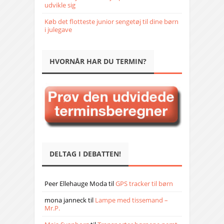
udvikle sig
Køb det flotteste junior sengetøj til dine børn
i julegave
HVORNÅR HAR DU TERMIN?
DELTAG I DEBATTEN!
Peer Ellehauge Moda
til
GPS tracker til børn
mona janneck
til
Lampe med tissemand –
Mr.P.