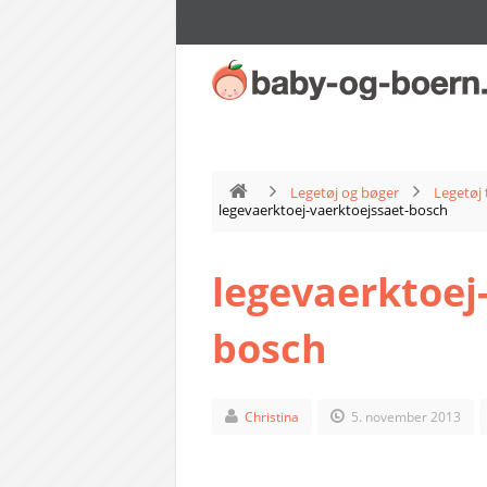
Legetøj og bøger
Legetøj 
legevaerktoej-vaerktoejssaet-bosch
legevaerktoej
bosch
Christina
5. november 2013