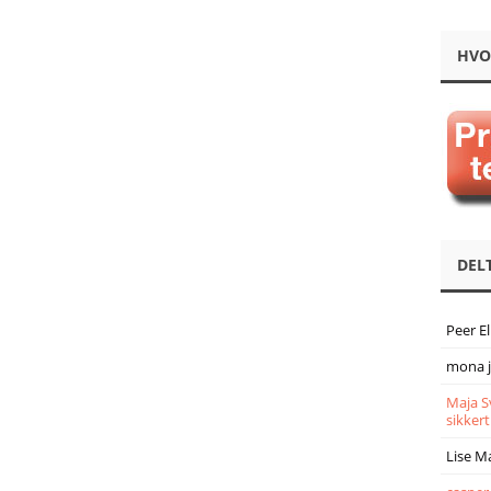
HVO
DEL
Peer E
mona 
Maja S
sikkert
Lise M