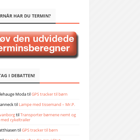
RNÅR HAR DU TERMIN?
TAG I DEBATTEN!
llehauge Moda
til
GPS tracker til børn
janneck
til
Lampe med tissemand – Mr.P.
vanborg
til
Transporter børnene nemt og
 med cykeltrailer
atthiasen
til
GPS tracker til børn