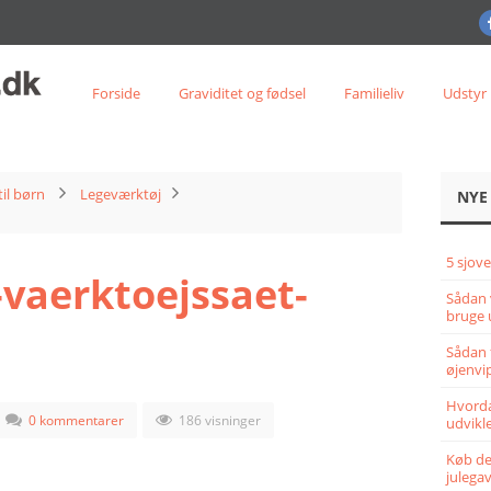
Forside
Graviditet og fødsel
Familieliv
Udstyr
til børn
Legeværktøj
NYE
5 sjove
-vaerktoejssaet-
Sådan 
bruge 
Sådan 
øjenvi
Hvorda
0 kommentarer
186 visninger
udvikle
Køb det
julega