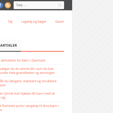
Tøj
Legetøj og bøger
Gaver
 ARTIKLER
 aktiviteter for børn i Danmark
vælger du en amme-bh, som du kan
under hele graviditeten og amningen
får du længere, stærkere og smukkere
pper
n rytmik kan hjælpe dit barn med at
 sig
 flotteste junior sengetøj til dine børn i
ve