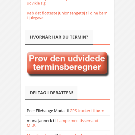
udvikle sig
Køb det flotteste junior sengetøj til dine børn
i julegave
HVORNÅR HAR DU TERMIN?
DELTAG I DEBATTEN!
Peer Ellehauge Moda
til
GPS tracker til børn
mona janneck
til
Lampe med tissemand –
Mr.P.