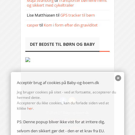
Maja Svanborg
til
Transporter børnene nemt
og sikkert med cykeltrailer
Lise Matthiasen
til
GPS tracker til børn
casper
til
Kom i form efter din graviditet
DET BEDSTE TIL BØRN OG BABY
Acceptér brug af cookies på Baby-og-boern.dk
Jeg bruger cookies på sitet - ved at fortsætte, accepterer du
hermed dette.
Accepterer du ikke cookies, kan du forlade siden ved at
klikke
her
.
© 2014-17 Baby-og-boern.dk
Send en mail til redaktionen
PS: Denne popup bliver ikke vist for at irritere dig,
Vi bruger cookies
selvom den sikkert gør det - den er et krav fra EU.