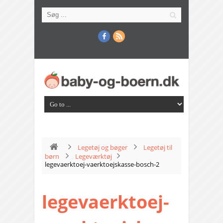
Legetøj og bøger
Legetøj til
børn
Legeværktøj
legevaerktoej-vaerktoejskasse-bosch-2
legevaerktoej-