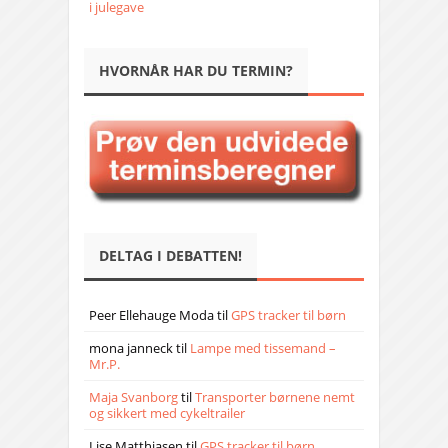
i julegave
HVORNÅR HAR DU TERMIN?
DELTAG I DEBATTEN!
Peer Ellehauge Moda
til
GPS tracker til børn
mona janneck
til
Lampe med tissemand –
Mr.P.
Maja Svanborg
til
Transporter børnene nemt
og sikkert med cykeltrailer
Lise Matthiasen
til
GPS tracker til børn