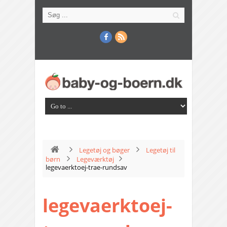
Legetøj og bøger
Legetøj til
børn
Legeværktøj
legevaerktoej-trae-rundsav
legevaerktoej-