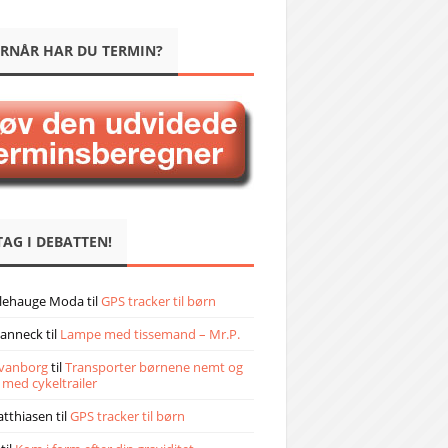
RNÅR HAR DU TERMIN?
TAG I DEBATTEN!
llehauge Moda
til
GPS tracker til børn
janneck
til
Lampe med tissemand – Mr.P.
vanborg
til
Transporter børnene nemt og
 med cykeltrailer
atthiasen
til
GPS tracker til børn