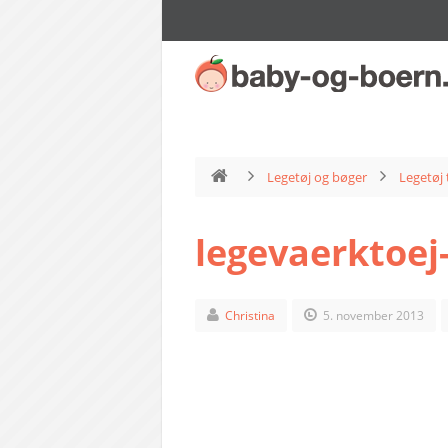
Legetøj og bøger
Legetøj 
legevaerktoej
Christina
5. november 2013