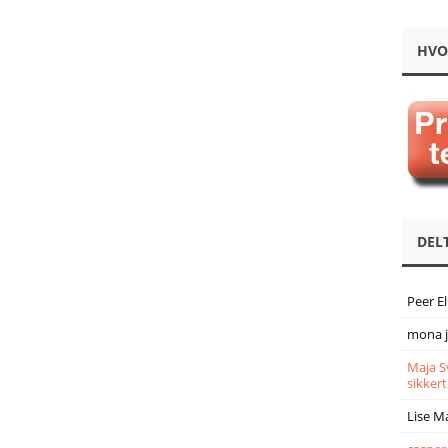
HVO
DEL
Peer E
mona 
Maja S
sikkert
Lise M