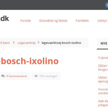
Forside
Graviditet og fødsel
Familieliv
Udstyr
til børn
Legeværktøj
legevaerktoej-bosch-ixolino
NYE
-bosch-ixolino
5 sjove
Sådan 
bruge 
0 kommentarer
191 visninger
Sådan 
øjenvi
Hvorda
udvikle
Køb det
julega