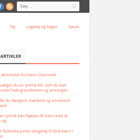
Tøj
Legetøj og bøger
Gaver
 ARTIKLER
 aktiviteter for børn i Danmark
vælger du en amme-bh, som du kan
under hele graviditeten og amningen
får du længere, stærkere og smukkere
pper
n rytmik kan hjælpe dit barn med at
 sig
 flotteste junior sengetøj til dine børn i
ve