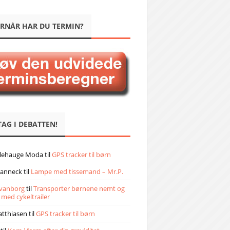
RNÅR HAR DU TERMIN?
TAG I DEBATTEN!
llehauge Moda
til
GPS tracker til børn
janneck
til
Lampe med tissemand – Mr.P.
vanborg
til
Transporter børnene nemt og
 med cykeltrailer
atthiasen
til
GPS tracker til børn