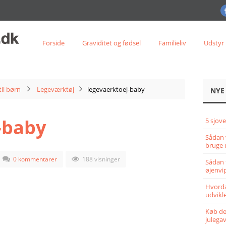
Forside
Graviditet og fødsel
Familieliv
Udstyr
til børn
Legeværktøj
legevaerktoej-baby
NYE
-baby
5 sjove
Sådan 
bruge 
0 kommentarer
188 visninger
Sådan 
øjenvi
Hvorda
udvikle
Køb det
julega