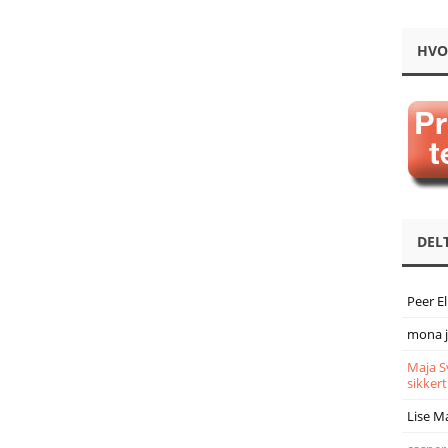
HVO
DEL
Peer E
mona 
Maja S
sikkert
Lise M