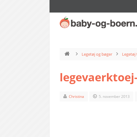
Legetøj og bøger
Legetøj 
legevaerktoej
Christina
5. november 2013