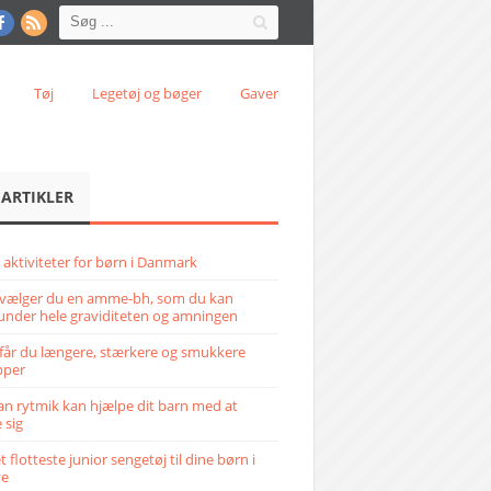
Tøj
Legetøj og bøger
Gaver
 ARTIKLER
 aktiviteter for børn i Danmark
vælger du en amme-bh, som du kan
under hele graviditeten og amningen
får du længere, stærkere og smukkere
pper
n rytmik kan hjælpe dit barn med at
 sig
 flotteste junior sengetøj til dine børn i
ve