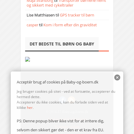
Maja Svanborg
til
Transporter børnene nemt
og sikkert med cykeltrailer
Lise Matthiasen
til
GPS tracker til børn
casper
til
Kom i form efter din graviditet
DET BEDSTE TIL BØRN OG BABY
Acceptér brug af cookies på Baby-og-boern.dk
Jeg bruger cookies på sitet - ved at fortsætte, accepterer du
hermed dette.
Accepterer du ikke cookies, kan du forlade siden ved at
klikke
her
.
© 2014-17 Baby-og-boern.dk
Send en mail til redaktionen
PS: Denne popup bliver ikke vist for at irritere dig,
Vi bruger cookies
selvom den sikkert gør det - den er et krav fra EU.