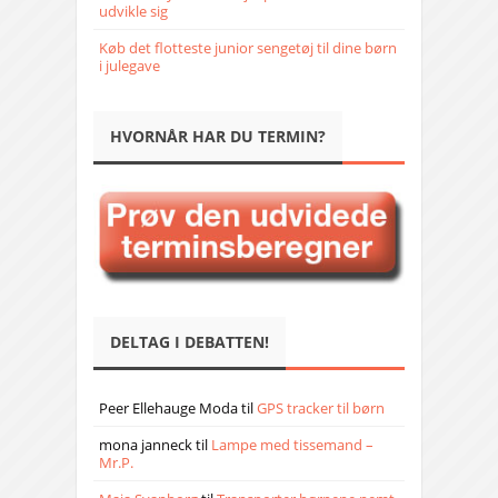
udvikle sig
Køb det flotteste junior sengetøj til dine børn
i julegave
HVORNÅR HAR DU TERMIN?
DELTAG I DEBATTEN!
Peer Ellehauge Moda
til
GPS tracker til børn
mona janneck
til
Lampe med tissemand –
Mr.P.