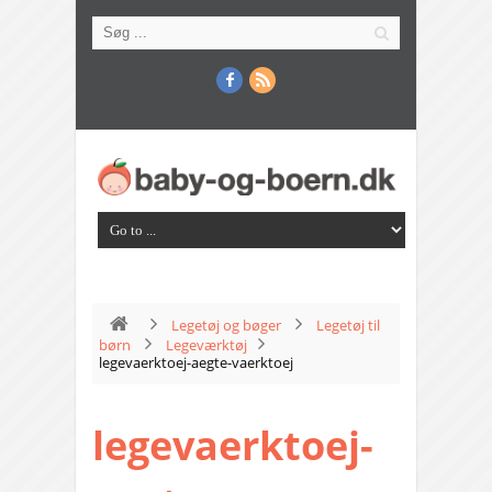
Legetøj og bøger
Legetøj til
børn
Legeværktøj
legevaerktoej-aegte-vaerktoej
legevaerktoej-