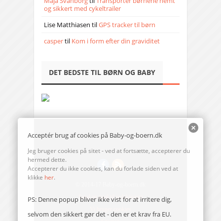
Maja Svanborg
til
Transporter børnene nemt
og sikkert med cykeltrailer
Lise Matthiasen
til
GPS tracker til børn
casper
til
Kom i form efter din graviditet
DET BEDSTE TIL BØRN OG BABY
Acceptér brug af cookies på Baby-og-boern.dk
Jeg bruger cookies på sitet - ved at fortsætte, accepterer du
hermed dette.
Accepterer du ikke cookies, kan du forlade siden ved at
klikke
her
.
© 2014-17 Baby-og-boern.dk
Send en mail til redaktionen
PS: Denne popup bliver ikke vist for at irritere dig,
Vi bruger cookies
selvom den sikkert gør det - den er et krav fra EU.