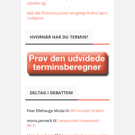
udvikle sig
Køb det flotteste junior sengetøj til dine børn
i julegave
HVORNÅR HAR DU TERMIN?
DELTAG I DEBATTEN!
Peer Ellehauge Moda
til
GPS tracker til børn
mona janneck
til
Lampe med tissemand –
Mr.P.