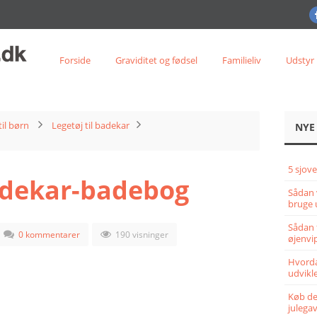
Forside
Graviditet og fødsel
Familieliv
Udstyr
til børn
Legetøj til badekar
NYE
5 sjove
badekar-badebog
Sådan 
bruge 
Sådan 
0 kommentarer
190 visninger
øjenvi
Hvorda
udvikle
Køb det
julega