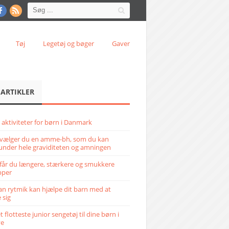
Tøj
Legetøj og bøger
Gaver
 ARTIKLER
 aktiviteter for børn i Danmark
vælger du en amme-bh, som du kan
under hele graviditeten og amningen
får du længere, stærkere og smukkere
pper
n rytmik kan hjælpe dit barn med at
 sig
 flotteste junior sengetøj til dine børn i
ve