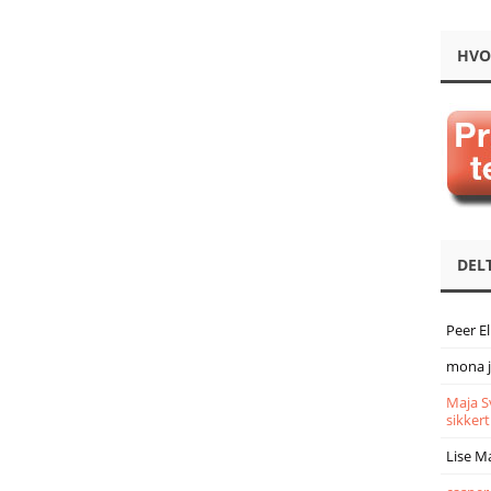
HVO
DEL
Peer E
mona 
Maja S
sikkert
Lise M