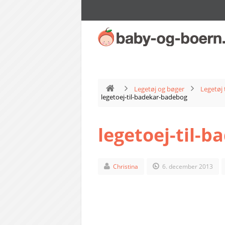
Legetøj og bøger
Legetøj 
legetoej-til-badekar-badebog
legetoej-til-
Christina
6. december 2013