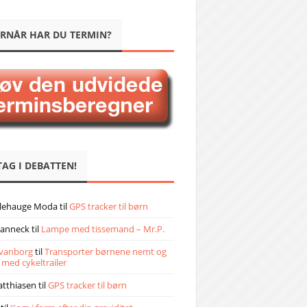
RNÅR HAR DU TERMIN?
TAG I DEBATTEN!
llehauge Moda
til
GPS tracker til børn
janneck
til
Lampe med tissemand – Mr.P.
vanborg
til
Transporter børnene nemt og
 med cykeltrailer
atthiasen
til
GPS tracker til børn