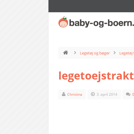
Legetøj og bøger
Legetøj 
legetoejstrak
Christina
3. april 2014