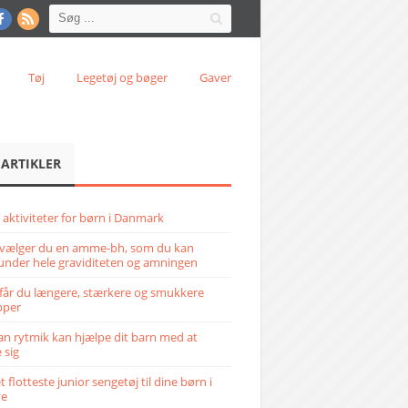
Tøj
Legetøj og bøger
Gaver
 ARTIKLER
 aktiviteter for børn i Danmark
vælger du en amme-bh, som du kan
under hele graviditeten og amningen
får du længere, stærkere og smukkere
pper
n rytmik kan hjælpe dit barn med at
 sig
 flotteste junior sengetøj til dine børn i
ve