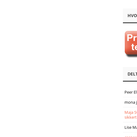
HVO
DEL
Peer E
mona 
Maja S
sikkert
Lise M