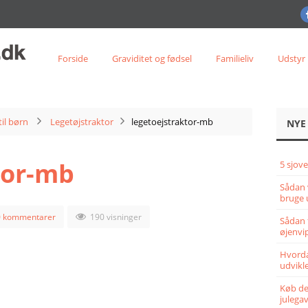
Forside
Graviditet og fødsel
Familieliv
Udstyr
til børn
Legetøjstraktor
legetoejstraktor-mb
NYE
tor-mb
5 sjove
Sådan 
bruge 
0 kommentarer
190 visninger
Sådan 
øjenvi
Hvorda
udvikle
Køb det
julega