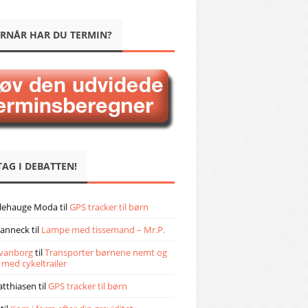
RNÅR HAR DU TERMIN?
TAG I DEBATTEN!
llehauge Moda
til
GPS tracker til børn
janneck
til
Lampe med tissemand – Mr.P.
vanborg
til
Transporter børnene nemt og
 med cykeltrailer
atthiasen
til
GPS tracker til børn