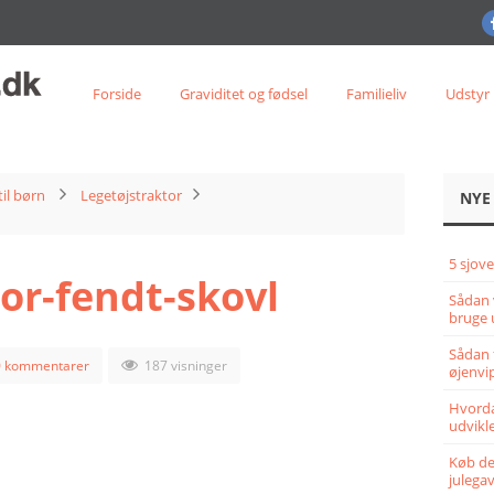
Forside
Graviditet og fødsel
Familieliv
Udstyr
til børn
Legetøjstraktor
NYE
5 sjove
or-fendt-skovl
Sådan 
bruge 
Sådan 
0 kommentarer
187 visninger
øjenvi
Hvorda
udvikle
Køb det
julega