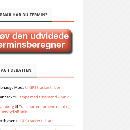
RNÅR HAR DU TERMIN?
TAG I DEBATTEN!
llehauge Moda
til
GPS tracker til børn
janneck
til
Lampe med tissemand – Mr.P.
vanborg
til
Transporter børnene nemt og
 med cykeltrailer
atthiasen
til
GPS tracker til børn