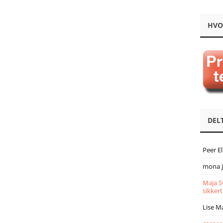
HVO
DEL
Peer E
mona 
Maja S
sikkert
Lise M