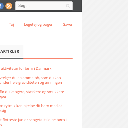
Tøj
Legetøj og bøger
Gaver
 ARTIKLER
 aktiviteter for børn i Danmark
vælger du en amme-bh, som du kan
under hele graviditeten og amningen
får du længere, stærkere og smukkere
pper
n rytmik kan hjælpe dit barn med at
 sig
 flotteste junior sengetøj til dine børn i
ve