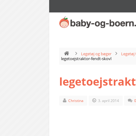
Legetøj og bøger
Legetøj 
legetoejstraktor-fendt-skovl
legetoejstrakt
Christina
3. april 2014