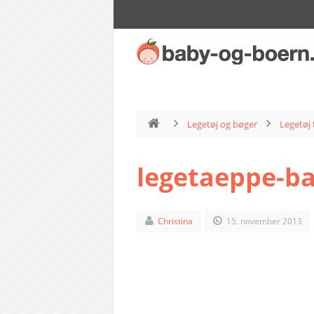
Legetøj og bøger
Legetøj 
legetaeppe-ba
Christina
15. november 2013