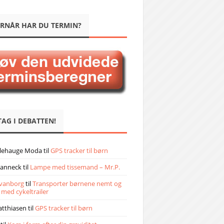
RNÅR HAR DU TERMIN?
TAG I DEBATTEN!
llehauge Moda
til
GPS tracker til børn
janneck
til
Lampe med tissemand – Mr.P.
vanborg
til
Transporter børnene nemt og
 med cykeltrailer
atthiasen
til
GPS tracker til børn