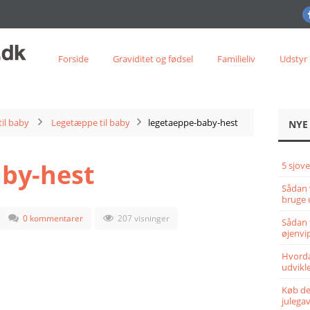
Forside
Graviditet og fødsel
Familieliv
Udstyr
til baby
Legetæppe til baby
legetaeppe-baby-hest
NYE
by-hest
5 sjove
Sådan 
bruge 
0 kommentarer
207 visninger
Sådan 
øjenvi
Hvorda
udvikle
Køb det
julega