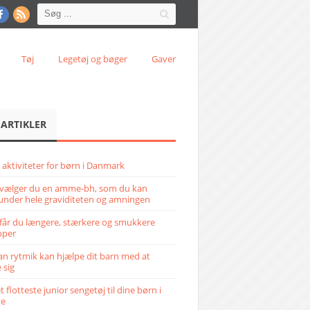
Tøj
Legetøj og bøger
Gaver
 ARTIKLER
 aktiviteter for børn i Danmark
vælger du en amme-bh, som du kan
under hele graviditeten og amningen
får du længere, stærkere og smukkere
pper
n rytmik kan hjælpe dit barn med at
 sig
 flotteste junior sengetøj til dine børn i
ve