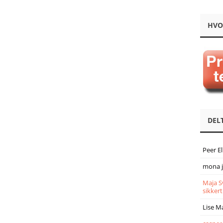
HVO
DEL
Peer E
mona 
Maja S
sikkert
Lise M