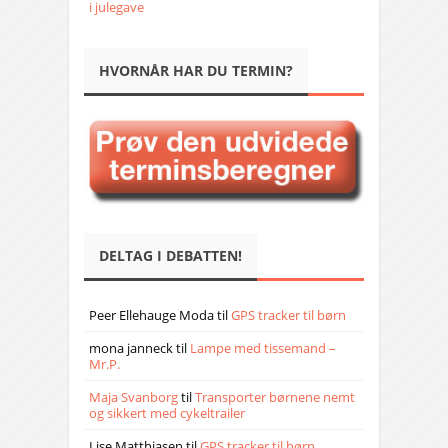
i julegave
HVORNÅR HAR DU TERMIN?
DELTAG I DEBATTEN!
Peer Ellehauge Moda
til
GPS tracker til børn
mona janneck
til
Lampe med tissemand –
Mr.P.
Maja Svanborg
til
Transporter børnene nemt
og sikkert med cykeltrailer
Lise Matthiasen
til
GPS tracker til børn