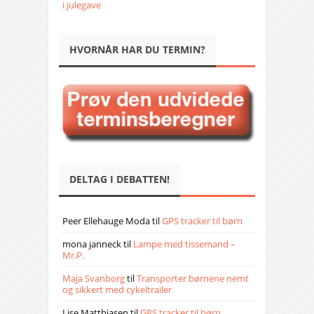
i julegave
HVORNÅR HAR DU TERMIN?
DELTAG I DEBATTEN!
Peer Ellehauge Moda
til
GPS tracker til børn
mona janneck
til
Lampe med tissemand –
Mr.P.
Maja Svanborg
til
Transporter børnene nemt
og sikkert med cykeltrailer
Lise Matthiasen
til
GPS tracker til børn