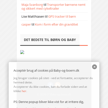
Maja Svanborg
til
Transporter børnene nemt
og sikkert med cykeltrailer
Lise Matthiasen
til
GPS tracker til børn
casper
til
Kom i form efter din graviditet
DET BEDSTE TIL BØRN OG BABY
Acceptér brug af cookies på Baby-og-boern.dk
Jeg bruger cookies på sitet - ved at fortsætte, accepterer du
hermed dette.
Accepterer du ikke cookies, kan du forlade siden ved at
klikke
her
.
© 2014-17 Baby-og-boern.dk
Send en mail til redaktionen
PS: Denne popup bliver ikke vist for at irritere dig,
Vi bruger cookies