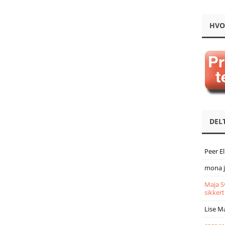
HVO
DEL
Peer E
mona 
Maja S
sikkert
Lise M