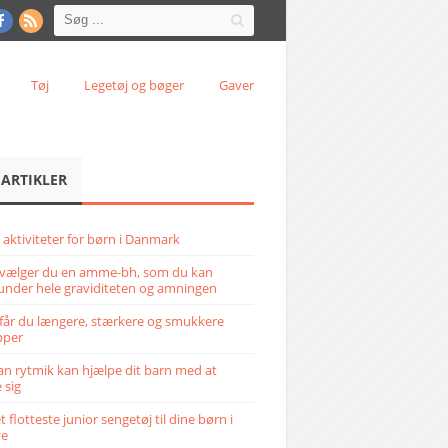
Tøj
Legetøj og bøger
Gaver
 ARTIKLER
 aktiviteter for børn i Danmark
vælger du en amme-bh, som du kan
under hele graviditeten og amningen
får du længere, stærkere og smukkere
pper
n rytmik kan hjælpe dit barn med at
 sig
 flotteste junior sengetøj til dine børn i
ve