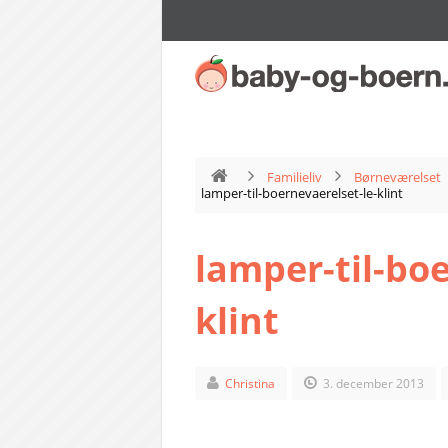
Familieliv
Børneværelset
lamper-til-boernevaerelset-le-klint
lamper-til-boe
klint
Christina
3. december 2013