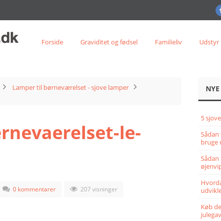
Forside
Graviditet og fødsel
Familieliv
Udstyr
Lamper til børneværelset - sjove lamper
NYE
5 sjove
rnevaerelset-le-
Sådan 
bruge 
Sådan 
øjenvi
Hvorda
0 kommentarer
207 visninger
udvikle
Køb det
julega