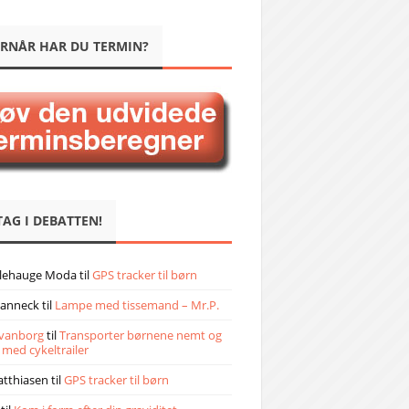
RNÅR HAR DU TERMIN?
TAG I DEBATTEN!
llehauge Moda
til
GPS tracker til børn
janneck
til
Lampe med tissemand – Mr.P.
vanborg
til
Transporter børnene nemt og
 med cykeltrailer
atthiasen
til
GPS tracker til børn