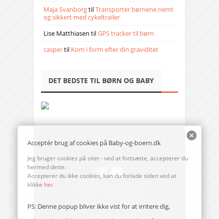
Maja Svanborg
til
Transporter børnene nemt
og sikkert med cykeltrailer
Lise Matthiasen
til
GPS tracker til børn
casper
til
Kom i form efter din graviditet
DET BEDSTE TIL BØRN OG BABY
Acceptér brug af cookies på Baby-og-boern.dk
Jeg bruger cookies på sitet - ved at fortsætte, accepterer du
hermed dette.
Accepterer du ikke cookies, kan du forlade siden ved at
klikke
her
.
© 2014-17 Baby-og-boern.dk
Send en mail til redaktionen
PS: Denne popup bliver ikke vist for at irritere dig,
Vi bruger cookies