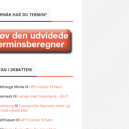
RNÅR HAR DU TERMIN?
TAG I DEBATTEN!
llehauge Moda
til
GPS tracker til børn
janneck
til
Lampe med tissemand – Mr.P.
vanborg
til
Transporter børnene nemt og
 med cykeltrailer
atthiasen
til
GPS tracker til børn