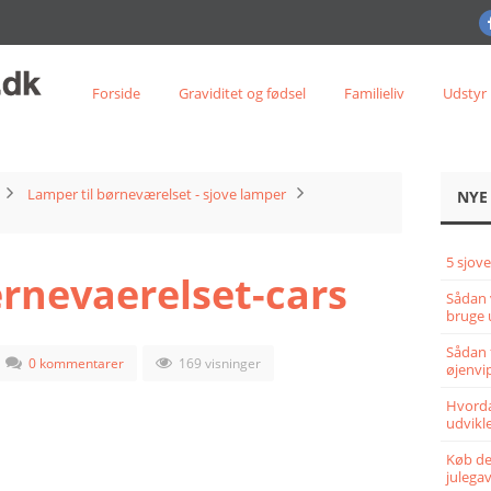
Forside
Graviditet og fødsel
Familieliv
Udstyr
Lamper til børneværelset - sjove lamper
NYE
5 sjove
ernevaerelset-cars
Sådan 
bruge 
Sådan 
0 kommentarer
169 visninger
øjenvi
Hvorda
udvikle
Køb det
julega