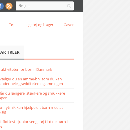
Tøj
Legetøj og bøger
Gaver
 ARTIKLER
 aktiviteter for børn i Danmark
vælger du en amme-bh, som du kan
under hele graviditeten og amningen
får du længere, stærkere og smukkere
pper
n rytmik kan hjælpe dit barn med at
 sig
 flotteste junior sengetøj til dine børn i
ve