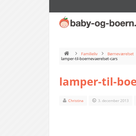
Familieliv
Børneværelset
lamper-til-boernevaerelset-cars
lamper-til-bo
Christina
3. december 2013