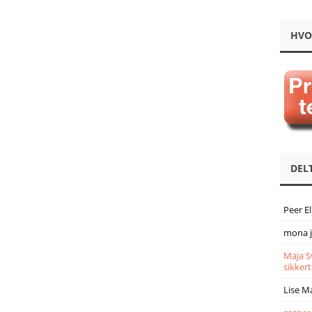
HVO
DEL
Peer E
mona 
Maja S
sikkert
Lise M