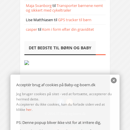
Maja Svanborg
til
Transporter børnene nemt
og sikkert med cykeltrailer
Lise Matthiasen
til
GPS tracker til børn
casper
til
Kom i form efter din graviditet
DET BEDSTE TIL BØRN OG BABY
Acceptér brug af cookies på Baby-og-boern.dk
Jeg bruger cookies på sitet - ved at fortsætte, accepterer du
hermed dette.
Accepterer du ikke cookies, kan du forlade siden ved at
klikke
her
.
© 2014-17 Baby-og-boern.dk
Send en mail til redaktionen
PS: Denne popup bliver ikke vist for at irritere dig,
Vi bruger cookies