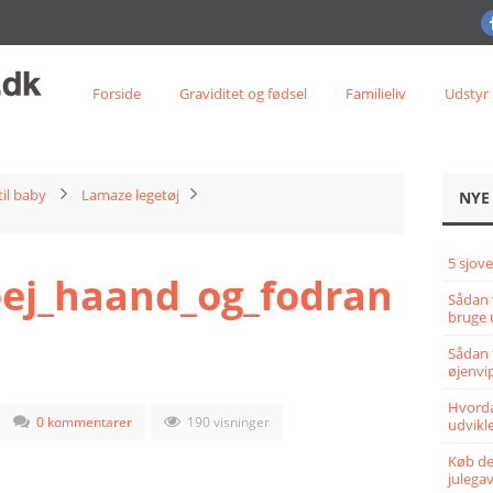
Forside
Graviditet og fødsel
Familieliv
Udstyr
til baby
Lamaze legetøj
NYE
5 sjove
oej_haand_og_fodran
Sådan 
bruge 
Sådan 
øjenvi
Hvorda
0 kommentarer
190 visninger
udvikle
Køb det
julega