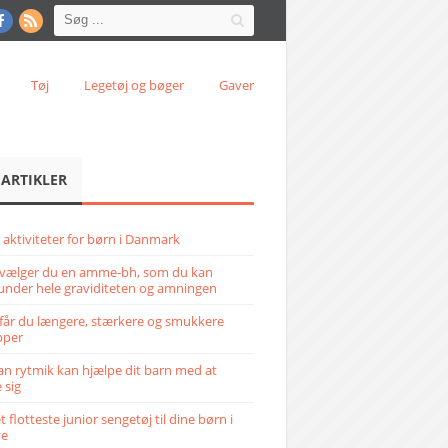
Tøj
Legetøj og bøger
Gaver
 ARTIKLER
 aktiviteter for børn i Danmark
vælger du en amme-bh, som du kan
under hele graviditeten og amningen
får du længere, stærkere og smukkere
pper
n rytmik kan hjælpe dit barn med at
 sig
 flotteste junior sengetøj til dine børn i
ve