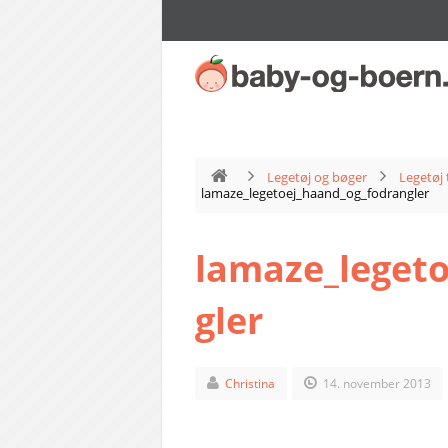
Legetøj og bøger
Legetøj 
lamaze_legetoej_haand_og_fodrangler
lamaze_leget
gler
Christina
14. november 2013