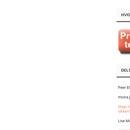
HVO
DEL
Peer E
mona 
Maja S
sikkert
Lise M