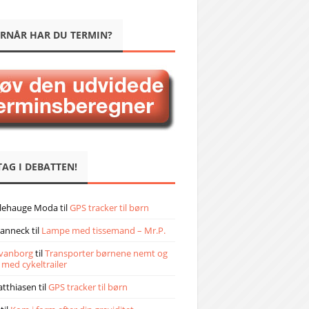
RNÅR HAR DU TERMIN?
TAG I DEBATTEN!
llehauge Moda
til
GPS tracker til børn
janneck
til
Lampe med tissemand – Mr.P.
vanborg
til
Transporter børnene nemt og
 med cykeltrailer
atthiasen
til
GPS tracker til børn