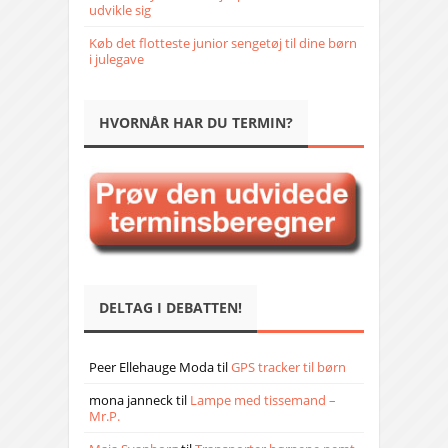
udvikle sig
Køb det flotteste junior sengetøj til dine børn
i julegave
HVORNÅR HAR DU TERMIN?
DELTAG I DEBATTEN!
Peer Ellehauge Moda
til
GPS tracker til børn
mona janneck
til
Lampe med tissemand –
Mr.P.