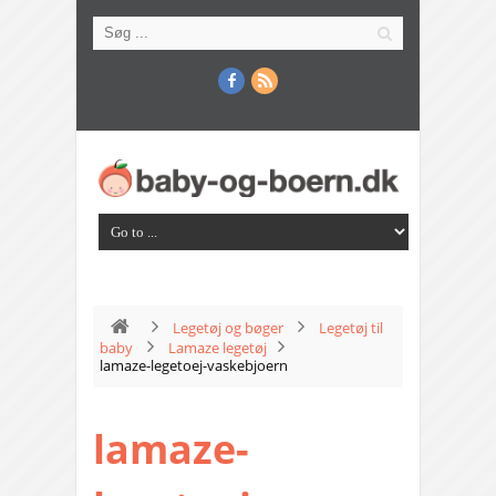
Legetøj og bøger
Legetøj til
baby
Lamaze legetøj
lamaze-legetoej-vaskebjoern
lamaze-