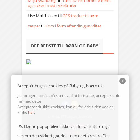
Maja Svanborg
til
Transporter børnene nemt
og sikkert med cykeltrailer
Lise Matthiasen
til
GPS tracker til børn
casper
til
Kom i form efter din graviditet
DET BEDSTE TIL BØRN OG BABY
Acceptér brug af cookies på Baby-og-boern.dk
Jeg bruger cookies på sitet - ved at fortsætte, accepterer du
hermed dette.
Accepterer du ikke cookies, kan du forlade siden ved at
klikke
her
.
© 2014-17 Baby-og-boern.dk
Send en mail til redaktionen
PS: Denne popup bliver ikke vist for at irritere dig,
Vi bruger cookies
selvom den sikkert gør det - den er et krav fra EU.