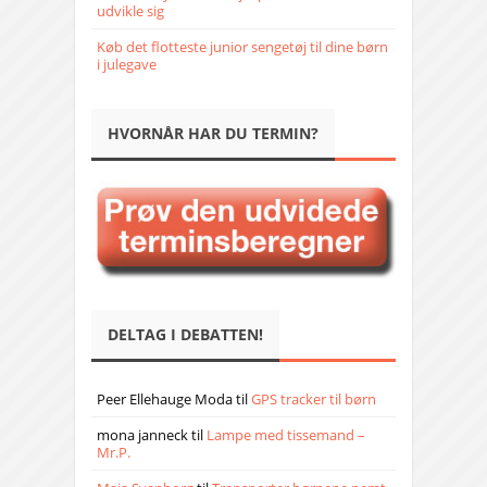
udvikle sig
Køb det flotteste junior sengetøj til dine børn
i julegave
HVORNÅR HAR DU TERMIN?
DELTAG I DEBATTEN!
Peer Ellehauge Moda
til
GPS tracker til børn
mona janneck
til
Lampe med tissemand –
Mr.P.