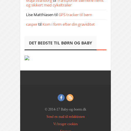
Maja Svanborg
til
Transporter børnene nemt
og sikkert med cykeltrailer
Lise Matthiasen
til
GPS tracker til børn
casper
til
Kom i form efter din graviditet
DET BEDSTE TIL BØRN OG BABY
© 2014-17 Baby-og-boern.dk
Send en mail til redaktionen
Vi bruger cookies