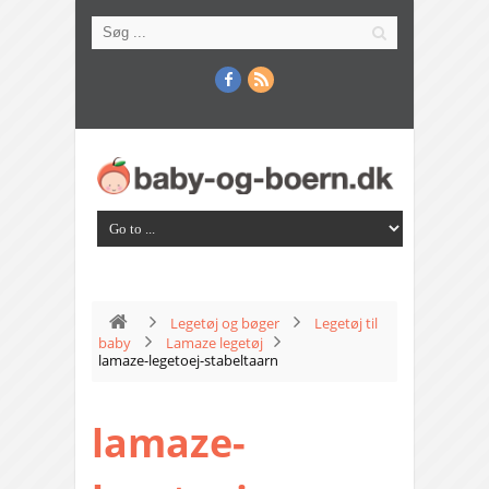
Legetøj og bøger
Legetøj til
baby
Lamaze legetøj
lamaze-legetoej-stabeltaarn
lamaze-