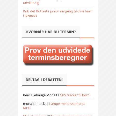
udvikle sig
Køb det flotteste junior sengetøj til dine børn
i julegave
HVORNÅR HAR DU TERMIN?
DELTAG I DEBATTEN!
Peer Ellehauge Moda
til
GPS tracker til børn
mona janneck
til
Lampe med tissemand –
Mr.P.