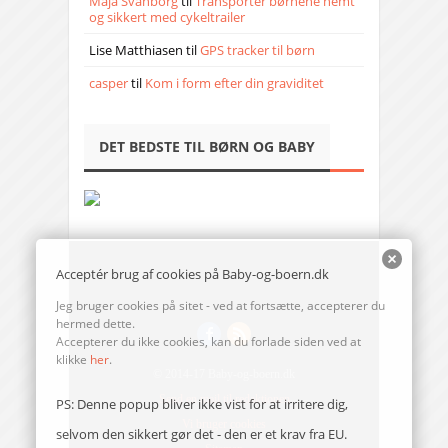
Maja Svanborg
til
Transporter børnene nemt
og sikkert med cykeltrailer
Lise Matthiasen
til
GPS tracker til børn
casper
til
Kom i form efter din graviditet
DET BEDSTE TIL BØRN OG BABY
Acceptér brug af cookies på Baby-og-boern.dk
Jeg bruger cookies på sitet - ved at fortsætte, accepterer du
hermed dette.
Accepterer du ikke cookies, kan du forlade siden ved at
klikke
her
.
© 2014-17 Baby-og-boern.dk
Send en mail til redaktionen
PS: Denne popup bliver ikke vist for at irritere dig,
Vi bruger cookies
selvom den sikkert gør det - den er et krav fra EU.