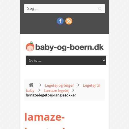
Legetøj og bøger
Legetøj til
baby
Lamaze legetøj
lamaze-legetoej-ranglesokker
lamaze-