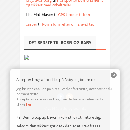
Maja Svanborg
til
Transporter børnene nemt
og sikkert med cykeltrailer
Lise Matthiasen
til
GPS tracker til børn
casper
til
Kom i form efter din graviditet
DET BEDSTE TIL BØRN OG BABY
Acceptér brug af cookies på Baby-og-boern.dk
Jeg bruger cookies på sitet - ved at fortsætte, accepterer du
hermed dette.
Accepterer du ikke cookies, kan du forlade siden ved at
klikke
her
.
© 2014-17 Baby-og-boern.dk
Send en mail til redaktionen
PS: Denne popup bliver ikke vist for at irritere dig,
Vi bruger cookies
selvom den sikkert gør det - den er et krav fra EU.