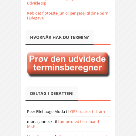
udvikle sig
Køb det flotteste junior sengetøj til dine børn
i julegave
HVORNÅR HAR DU TERMIN?
DELTAG I DEBATTEN!
Peer Ellehauge Moda
til
GPS tracker til børn
mona janneck
til
Lampe med tissemand –
Mr.P.