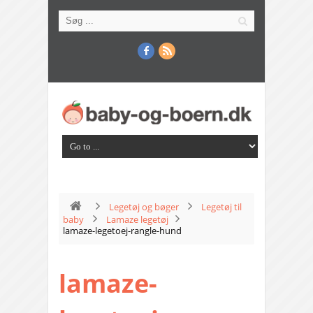
Legetøj og bøger
Legetøj til
baby
Lamaze legetøj
lamaze-legetoej-rangle-hund
lamaze-