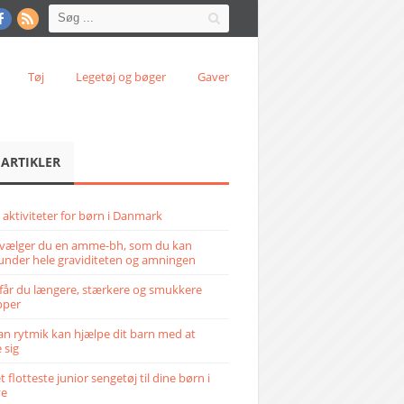
Tøj
Legetøj og bøger
Gaver
 ARTIKLER
 aktiviteter for børn i Danmark
vælger du en amme-bh, som du kan
under hele graviditeten og amningen
får du længere, stærkere og smukkere
pper
n rytmik kan hjælpe dit barn med at
 sig
 flotteste junior sengetøj til dine børn i
ve