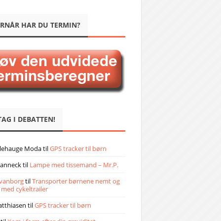
RNÅR HAR DU TERMIN?
TAG I DEBATTEN!
llehauge Moda
til
GPS tracker til børn
janneck
til
Lampe med tissemand – Mr.P.
vanborg
til
Transporter børnene nemt og
 med cykeltrailer
atthiasen
til
GPS tracker til børn