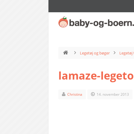
Legetøj og bøger
Legetøj 
lamaze-legeto
Christina
14. november 2013