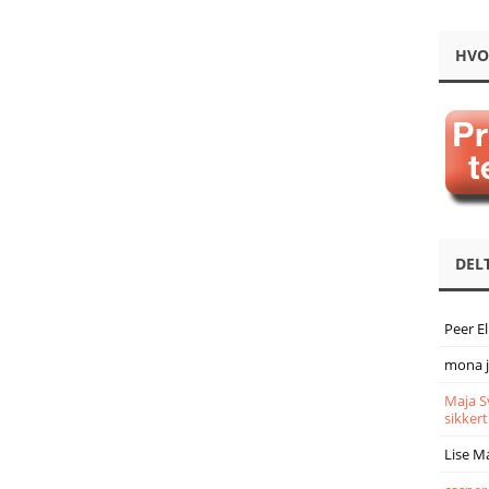
HVO
DEL
Peer E
mona 
Maja S
sikkert
Lise M