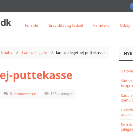
Forside
Graviditet og fødsel
Familieliv
Udstyr
til baby
Lamaze legetøj
lamaze-legetoej-puttekasse
NYE
ej-puttekasse
5 sjove
Sådan 
bruge 
0 kommentarer
188 visninger
Sådan 
øjenvi
Hvorda
udvikle
Køb det
julega