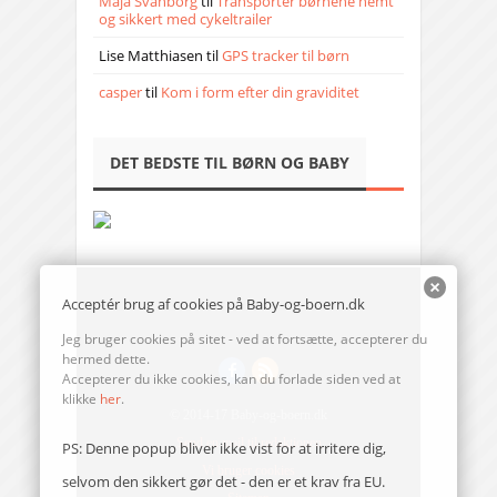
Maja Svanborg
til
Transporter børnene nemt
og sikkert med cykeltrailer
Lise Matthiasen
til
GPS tracker til børn
casper
til
Kom i form efter din graviditet
DET BEDSTE TIL BØRN OG BABY
Acceptér brug af cookies på Baby-og-boern.dk
Jeg bruger cookies på sitet - ved at fortsætte, accepterer du
hermed dette.
Accepterer du ikke cookies, kan du forlade siden ved at
klikke
her
.
© 2014-17 Baby-og-boern.dk
Send en mail til redaktionen
PS: Denne popup bliver ikke vist for at irritere dig,
Vi bruger cookies
selvom den sikkert gør det - den er et krav fra EU.