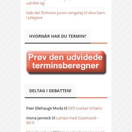
udvikle sig
Køb det flotteste junior sengetøj til dine børn
i julegave
HVORNÅR HAR DU TERMIN?
DELTAG I DEBATTEN!
Peer Ellehauge Moda
til
GPS tracker til børn
mona janneck
til
Lampe med tissemand –
Mr.P.