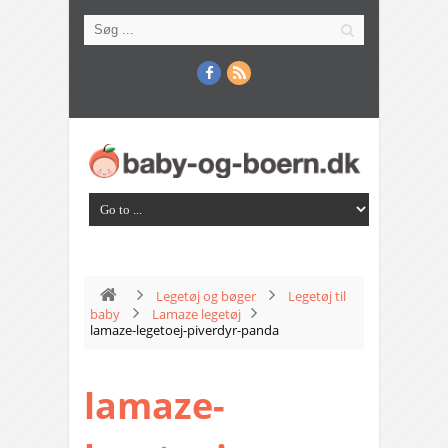
Legetøj og bøger
Legetøj til
baby
Lamaze legetøj
lamaze-legetoej-piverdyr-panda
lamaze-