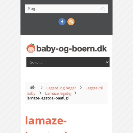
Legetøj og bøger
Legetøj til
baby
Lamaze legetøj
lamaze-legetoej-paafugl
lamaze-