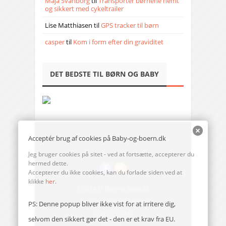
Maja Svanborg
til
Transporter børnene nemt
og sikkert med cykeltrailer
Lise Matthiasen
til
GPS tracker til børn
casper
til
Kom i form efter din graviditet
DET BEDSTE TIL BØRN OG BABY
Acceptér brug af cookies på Baby-og-boern.dk
Jeg bruger cookies på sitet - ved at fortsætte, accepterer du
hermed dette.
Accepterer du ikke cookies, kan du forlade siden ved at
klikke
her
.
© 2014-17 Baby-og-boern.dk
Send en mail til redaktionen
PS: Denne popup bliver ikke vist for at irritere dig,
Vi bruger cookies
selvom den sikkert gør det - den er et krav fra EU.