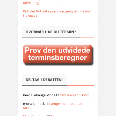
udvikle sig
Køb det flotteste junior sengetøj til dine børn
i julegave
HVORNÅR HAR DU TERMIN?
DELTAG I DEBATTEN!
Peer Ellehauge Moda
til
GPS tracker til børn
mona janneck
til
Lampe med tissemand –
Mr.P.