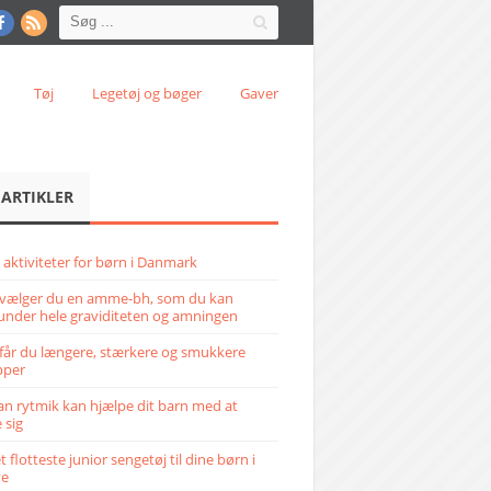
Tøj
Legetøj og bøger
Gaver
 ARTIKLER
 aktiviteter for børn i Danmark
vælger du en amme-bh, som du kan
under hele graviditeten og amningen
får du længere, stærkere og smukkere
pper
n rytmik kan hjælpe dit barn med at
 sig
 flotteste junior sengetøj til dine børn i
ve