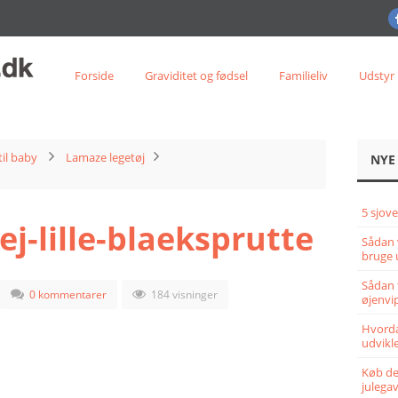
Forside
Graviditet og fødsel
Familieliv
Udstyr
til baby
Lamaze legetøj
NYE
5 sjove
j-lille-blaeksprutte
Sådan 
bruge 
Sådan 
0 kommentarer
184 visninger
øjenvi
Hvorda
udvikle
Køb det
julega