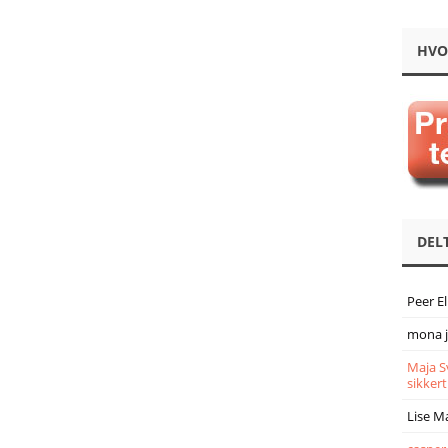
HVO
DEL
Peer E
mona 
Maja S
sikkert
Lise M