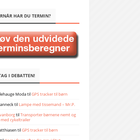
RNÅR HAR DU TERMIN?
TAG I DEBATTEN!
llehauge Moda
til
GPS tracker til børn
janneck
til
Lampe med tissemand – Mr.P.
vanborg
til
Transporter børnene nemt og
 med cykeltrailer
atthiasen
til
GPS tracker til børn