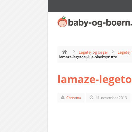
Legetøj og bøger
Legetøj 
lamaze-legetoej-lille-blaeksprutte
lamaze-legetoe
Christina
14. november 2013