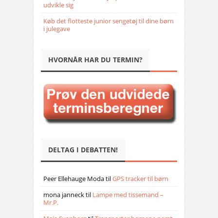
udvikle sig
Køb det flotteste junior sengetøj til dine børn
i julegave
HVORNÅR HAR DU TERMIN?
DELTAG I DEBATTEN!
Peer Ellehauge Moda
til
GPS tracker til børn
mona janneck
til
Lampe med tissemand –
Mr.P.