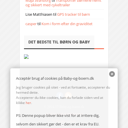
Maja Svanborg
til
Transporter børnene nemt
og sikkert med cykeltrailer
Lise Matthiasen
til
GPS tracker til børn
casper
til
Kom i form efter din graviditet
DET BEDSTE TIL BØRN OG BABY
Acceptér brug af cookies på Baby-og-boern.dk
Jeg bruger cookies på sitet - ved at fortsætte, accepterer du
hermed dette.
Accepterer du ikke cookies, kan du forlade siden ved at
klikke
her
.
© 2014-17 Baby-og-boern.dk
Send en mail til redaktionen
PS: Denne popup bliver ikke vist for at irritere dig,
Vi bruger cookies
selvom den sikkert gør det - den er et krav fra EU.