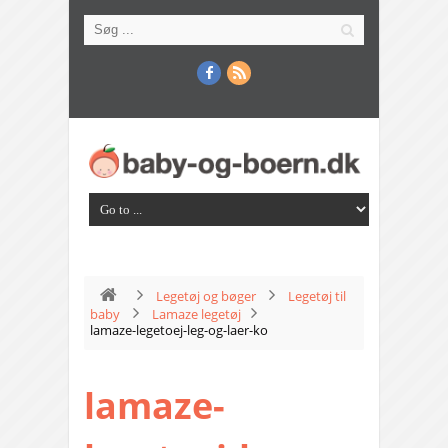
Legetøj og bøger
Legetøj til
baby
Lamaze legetøj
lamaze-legetoej-leg-og-laer-ko
lamaze-