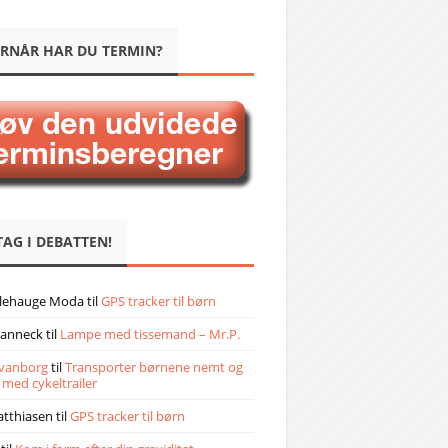
RNÅR HAR DU TERMIN?
TAG I DEBATTEN!
llehauge Moda
til
GPS tracker til børn
janneck
til
Lampe med tissemand – Mr.P.
vanborg
til
Transporter børnene nemt og
 med cykeltrailer
atthiasen
til
GPS tracker til børn