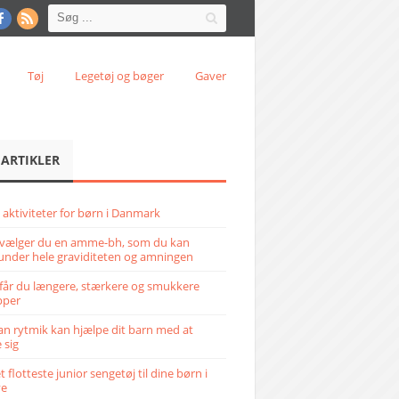
Tøj
Legetøj og bøger
Gaver
 ARTIKLER
 aktiviteter for børn i Danmark
vælger du en amme-bh, som du kan
under hele graviditeten og amningen
får du længere, stærkere og smukkere
pper
n rytmik kan hjælpe dit barn med at
 sig
 flotteste junior sengetøj til dine børn i
ve