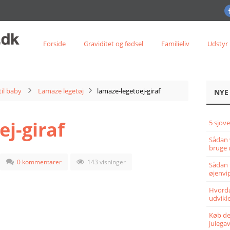
Forside
Graviditet og fødsel
Familieliv
Udstyr
til baby
Lamaze legetøj
lamaze-legetoej-giraf
NYE
j-giraf
5 sjove
Sådan 
bruge 
0 kommentarer
143 visninger
Sådan 
øjenvi
Hvorda
udvikle
Køb det
julega