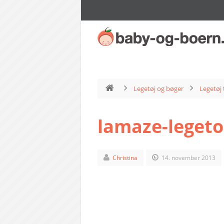
Legetøj og bøger
Legetøj 
lamaze-legetoe
Christina
14. november 2013