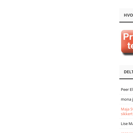
HVO
DEL
Peer E
mona 
Maja S
sikkert
Lise M