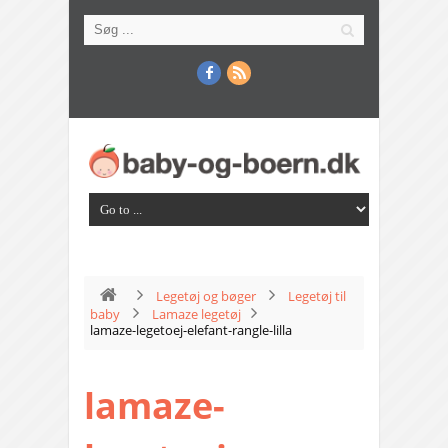
Legetøj og bøger
Legetøj til
baby
Lamaze legetøj
lamaze-legetoej-elefant-rangle-lilla
lamaze-