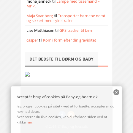
mona janneck
til
Lampe med tissemand –
Mr.P.
Maja Svanborg
til
Transporter børnene nemt
og sikkert med cykeltrailer
Lise Matthiasen
til
GPS tracker til børn
casper
til
Kom i form efter din graviditet
DET BEDSTE TIL BØRN OG BABY
Acceptér brug af cookies på Baby-og-boern.dk
Jeg bruger cookies på sitet - ved at fortsætte, accepterer du
hermed dette.
Accepterer du ikke cookies, kan du forlade siden ved at
klikke
her
.
© 2014-17 Baby-og-boern.dk