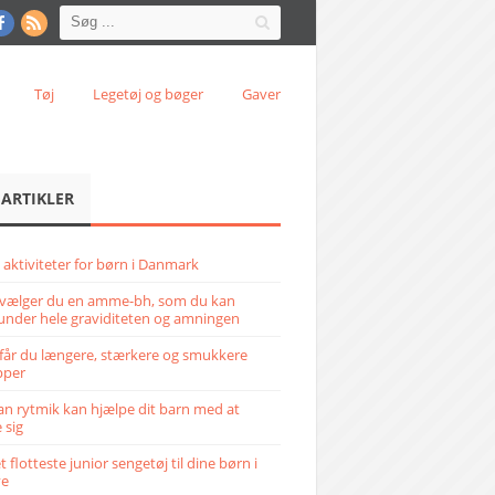
Tøj
Legetøj og bøger
Gaver
 ARTIKLER
 aktiviteter for børn i Danmark
vælger du en amme-bh, som du kan
under hele graviditeten og amningen
får du længere, stærkere og smukkere
pper
n rytmik kan hjælpe dit barn med at
 sig
 flotteste junior sengetøj til dine børn i
ve