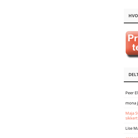
HVO
DEL
Peer E
mona 
Maja S
sikkert
Lise M