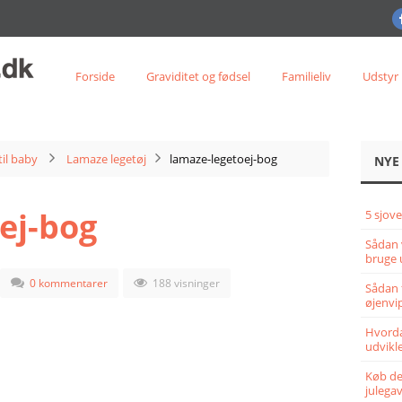
Forside
Graviditet og fødsel
Familieliv
Udstyr
til baby
Lamaze legetøj
lamaze-legetoej-bog
NYE
ej-bog
5 sjove
Sådan 
bruge 
0 kommentarer
188 visninger
Sådan 
øjenvi
Hvorda
udvikle
Køb det
julega