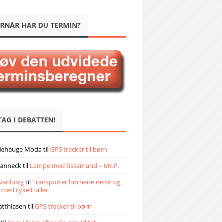
RNÅR HAR DU TERMIN?
TAG I DEBATTEN!
llehauge Moda
til
GPS tracker til børn
janneck
til
Lampe med tissemand – Mr.P.
vanborg
til
Transporter børnene nemt og
 med cykeltrailer
atthiasen
til
GPS tracker til børn