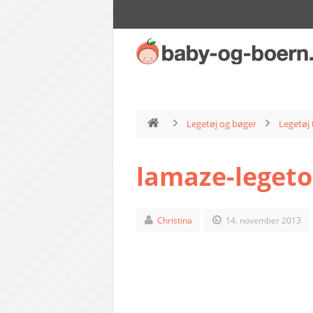
Legetøj og bøger
Legetøj 
lamaze-legeto
Christina
14. november 2013