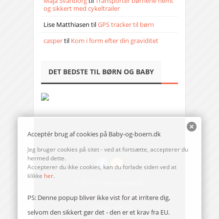
Maja Svanborg
til
Transporter børnene nemt
og sikkert med cykeltrailer
Lise Matthiasen
til
GPS tracker til børn
casper
til
Kom i form efter din graviditet
DET BEDSTE TIL BØRN OG BABY
Acceptér brug af cookies på Baby-og-boern.dk
Jeg bruger cookies på sitet - ved at fortsætte, accepterer du
hermed dette.
Accepterer du ikke cookies, kan du forlade siden ved at
klikke
her
.
© 2014-17 Baby-og-boern.dk
Send en mail til redaktionen
PS: Denne popup bliver ikke vist for at irritere dig,
Vi bruger cookies
selvom den sikkert gør det - den er et krav fra EU.