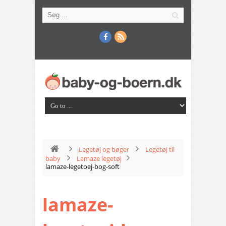
Legetøj og bøger
Legetøj til
baby
Lamaze legetøj
lamaze-legetoej-bog-soft
lamaze-