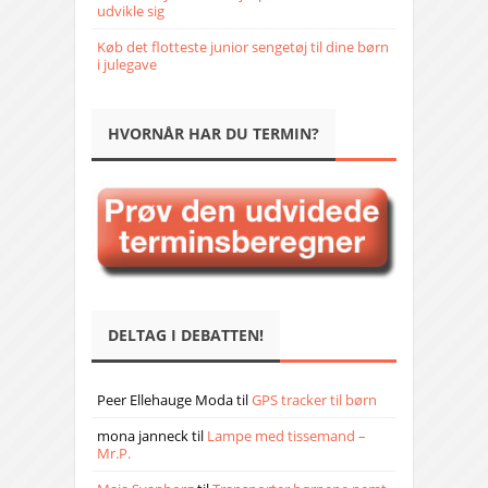
udvikle sig
Køb det flotteste junior sengetøj til dine børn
i julegave
HVORNÅR HAR DU TERMIN?
DELTAG I DEBATTEN!
Peer Ellehauge Moda
til
GPS tracker til børn
mona janneck
til
Lampe med tissemand –
Mr.P.