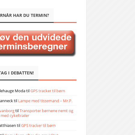
RNÅR HAR DU TERMIN?
TAG I DEBATTEN!
llehauge Moda
til
GPS tracker til børn
janneck
til
Lampe med tissemand – Mr.P.
vanborg
til
Transporter børnene nemt og
 med cykeltrailer
atthiasen
til
GPS tracker til børn