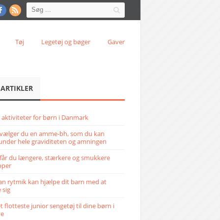
Tøj
Legetøj og bøger
Gaver
 ARTIKLER
 aktiviteter for børn i Danmark
vælger du en amme-bh, som du kan
under hele graviditeten og amningen
får du længere, stærkere og smukkere
pper
n rytmik kan hjælpe dit barn med at
 sig
 flotteste junior sengetøj til dine børn i
ve