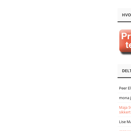
HVO
DEL
Peer E
mona 
Maja S
sikkert
Lise M