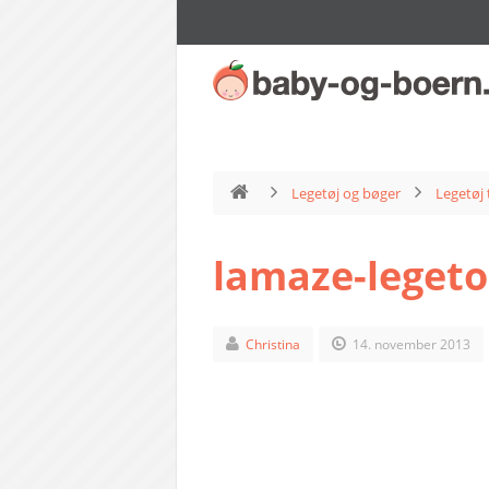
Legetøj og bøger
Legetøj 
lamaze-legeto
Christina
14. november 2013