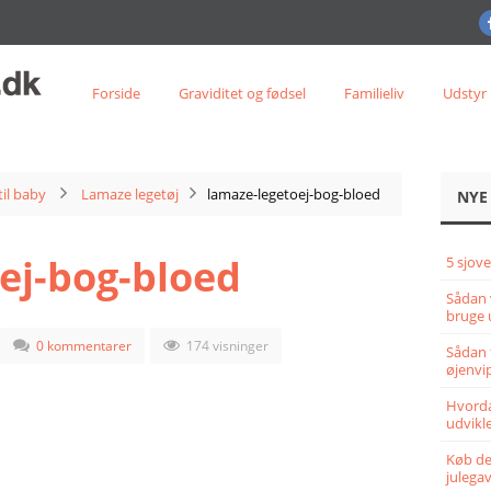
Forside
Graviditet og fødsel
Familieliv
Udstyr
til baby
Lamaze legetøj
lamaze-legetoej-bog-bloed
NYE
ej-bog-bloed
5 sjove
Sådan 
bruge 
0 kommentarer
174 visninger
Sådan 
øjenvi
Hvorda
udvikle
Køb det
julega