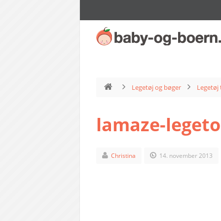
Legetøj og bøger
Legetøj 
lamaze-legeto
Christina
14. november 2013