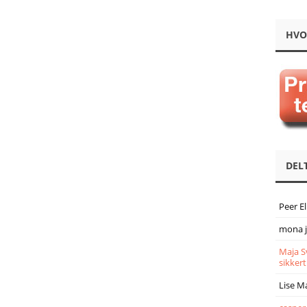
HVO
DEL
Peer E
mona 
Maja S
sikkert
Lise M