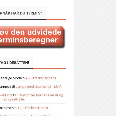
RNÅR HAR DU TERMIN?
TAG I DEBATTEN!
llehauge Moda
til
GPS tracker til børn
janneck
til
Lampe med tissemand – Mr.P.
vanborg
til
Transporter børnene nemt og
 med cykeltrailer
atthiasen
til
GPS tracker til børn