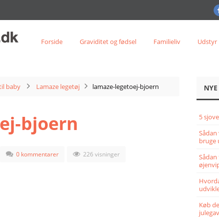
Forside
Graviditet og fødsel
Familieliv
Udstyr
til baby
Lamaze legetøj
lamaze-legetoej-bjoern
NYE
ej-bjoern
5 sjove
Sådan 
bruge 
0 kommentarer
226 visninger
Sådan 
øjenvi
Hvorda
udvikle
Køb det
julega