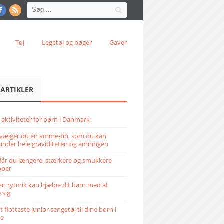
Tøj
Legetøj og bøger
Gaver
 ARTIKLER
 aktiviteter for børn i Danmark
vælger du en amme-bh, som du kan
under hele graviditeten og amningen
får du længere, stærkere og smukkere
pper
n rytmik kan hjælpe dit barn med at
 sig
 flotteste junior sengetøj til dine børn i
ve