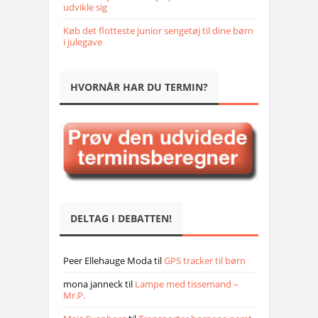
udvikle sig
Køb det flotteste junior sengetøj til dine børn
i julegave
HVORNÅR HAR DU TERMIN?
DELTAG I DEBATTEN!
Peer Ellehauge Moda
til
GPS tracker til børn
mona janneck
til
Lampe med tissemand –
Mr.P.