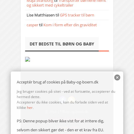
Maja Svanborg
til
Transporter børnene nemt
og sikkert med cykeltrailer
Lise Matthiasen
til
GPS tracker til børn
casper
til
Kom i form efter din graviditet
DET BEDSTE TIL BØRN OG BABY
Acceptér brug af cookies på Baby-og-boern.dk
Jeg bruger cookies på sitet - ved at fortsætte, accepterer du
hermed dette.
Accepterer du ikke cookies, kan du forlade siden ved at
klikke
her
.
© 2014-17 Baby-og-boern.dk
Send en mail til redaktionen
PS: Denne popup bliver ikke vist for at irritere dig,
Vi bruger cookies
selvom den sikkert gør det - den er et krav fra EU.