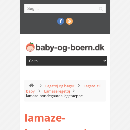
Legetøj og bøger
Legetøj til
baby
Lamaze legetøj
lamaze-bondegaards-legetaeppe
lamaze-