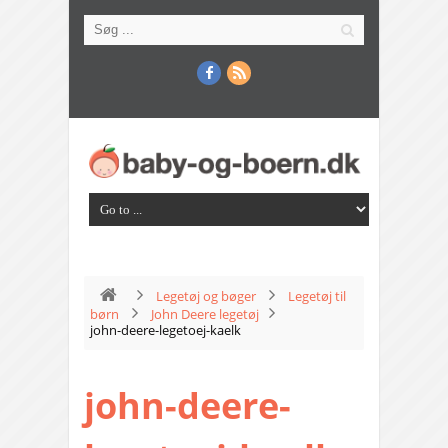
Legetøj og bøger
Legetøj til
børn
John Deere legetøj
john-deere-legetoej-kaelk
john-deere-