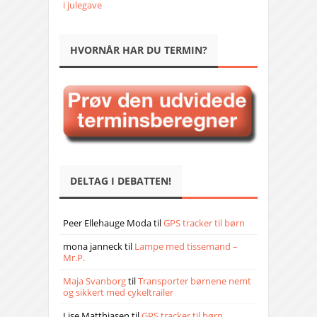
i julegave
HVORNÅR HAR DU TERMIN?
DELTAG I DEBATTEN!
Peer Ellehauge Moda
til
GPS tracker til børn
mona janneck
til
Lampe med tissemand –
Mr.P.
Maja Svanborg
til
Transporter børnene nemt
og sikkert med cykeltrailer
Lise Matthiasen
til
GPS tracker til børn