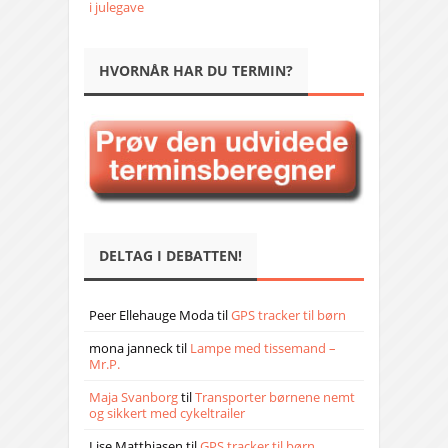
i julegave
HVORNÅR HAR DU TERMIN?
DELTAG I DEBATTEN!
Peer Ellehauge Moda
til
GPS tracker til børn
mona janneck
til
Lampe med tissemand –
Mr.P.
Maja Svanborg
til
Transporter børnene nemt
og sikkert med cykeltrailer
Lise Matthiasen
til
GPS tracker til børn