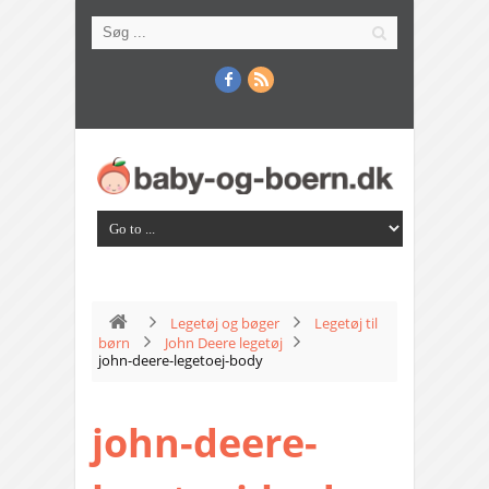
Legetøj og bøger
Legetøj til
børn
John Deere legetøj
john-deere-legetoej-body
john-deere-