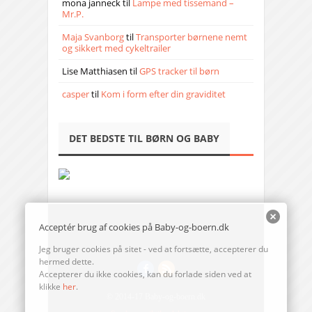
mona janneck
til
Lampe med tissemand –
Mr.P.
Maja Svanborg
til
Transporter børnene nemt
og sikkert med cykeltrailer
Lise Matthiasen
til
GPS tracker til børn
casper
til
Kom i form efter din graviditet
DET BEDSTE TIL BØRN OG BABY
Acceptér brug af cookies på Baby-og-boern.dk
Jeg bruger cookies på sitet - ved at fortsætte, accepterer du
hermed dette.
Accepterer du ikke cookies, kan du forlade siden ved at
klikke
her
.
© 2014-17 Baby-og-boern.dk