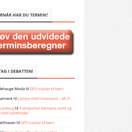
RNÅR HAR DU TERMIN?
TAG I DEBATTEN!
llehauge Moda
til
GPS tracker til børn
janneck
til
Lampe med tissemand – Mr.P.
vanborg
til
Transporter børnene nemt og
 med cykeltrailer
atthiasen
til
GPS tracker til børn