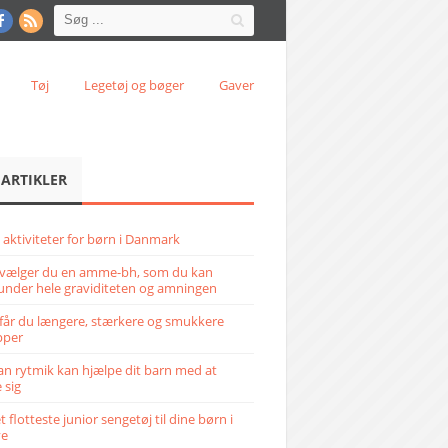
Tøj
Legetøj og bøger
Gaver
 ARTIKLER
 aktiviteter for børn i Danmark
vælger du en amme-bh, som du kan
under hele graviditeten og amningen
får du længere, stærkere og smukkere
pper
n rytmik kan hjælpe dit barn med at
 sig
 flotteste junior sengetøj til dine børn i
ve