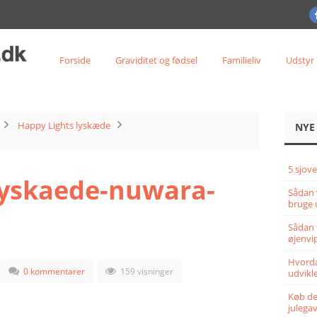
Forside
Graviditet og fødsel
Familieliv
Udstyr
Happy Lights lyskæde
NYE
5 sjove
lyskaede-nuwara-
Sådan 
bruge 
Sådan 
øjenvi
Hvorda
0 kommentarer
159 visninger
udvikle
Køb det
julega