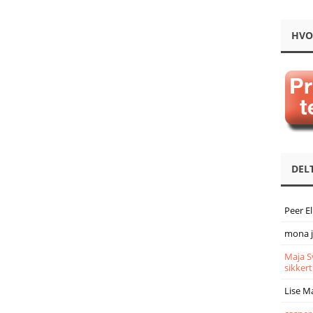
HVO
DEL
Peer E
mona 
Maja S
sikkert
Lise M