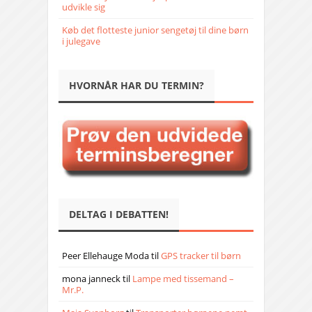
udvikle sig
Køb det flotteste junior sengetøj til dine børn
i julegave
HVORNÅR HAR DU TERMIN?
DELTAG I DEBATTEN!
Peer Ellehauge Moda
til
GPS tracker til børn
mona janneck
til
Lampe med tissemand –
Mr.P.