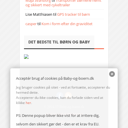
Maja Svanborg
til
Transporter børnene nemt
og sikkert med cykeltrailer
Lise Matthiasen
til
GPS tracker til børn
casper
til
Kom i form efter din graviditet
DET BEDSTE TIL BØRN OG BABY
Acceptér brug af cookies på Baby-og-boern.dk
Jeg bruger cookies på sitet - ved at fortsætte, accepterer du
hermed dette.
Accepterer du ikke cookies, kan du forlade siden ved at
klikke
her
.
© 2014-17 Baby-og-boern.dk
Send en mail til redaktionen
PS: Denne popup bliver ikke vist for at irritere dig,
Vi bruger cookies
selvom den sikkert gør det - den er et krav fra EU.