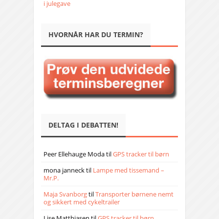
i julegave
HVORNÅR HAR DU TERMIN?
DELTAG I DEBATTEN!
Peer Ellehauge Moda
til
GPS tracker til børn
mona janneck
til
Lampe med tissemand –
Mr.P.
Maja Svanborg
til
Transporter børnene nemt
og sikkert med cykeltrailer
Lise Matthiasen
til
GPS tracker til børn