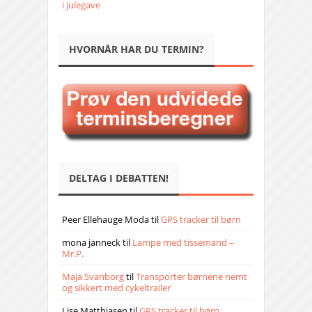
i julegave
HVORNÅR HAR DU TERMIN?
DELTAG I DEBATTEN!
Peer Ellehauge Moda
til
GPS tracker til børn
mona janneck
til
Lampe med tissemand –
Mr.P.
Maja Svanborg
til
Transporter børnene nemt
og sikkert med cykeltrailer
Lise Matthiasen
til
GPS tracker til børn