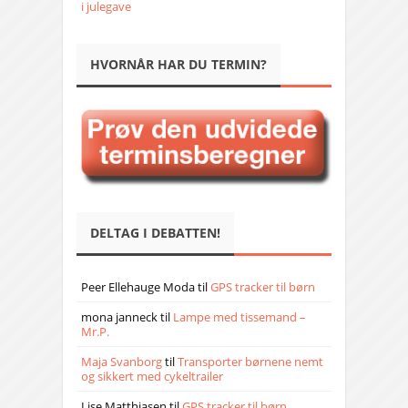
i julegave
HVORNÅR HAR DU TERMIN?
DELTAG I DEBATTEN!
Peer Ellehauge Moda
til
GPS tracker til børn
mona janneck
til
Lampe med tissemand –
Mr.P.
Maja Svanborg
til
Transporter børnene nemt
og sikkert med cykeltrailer
Lise Matthiasen
til
GPS tracker til børn