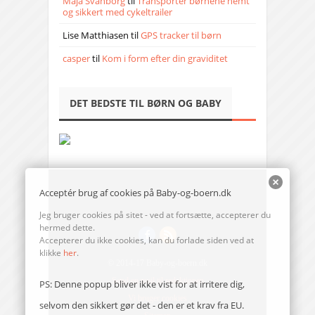
Maja Svanborg
til
Transporter børnene nemt
og sikkert med cykeltrailer
Lise Matthiasen
til
GPS tracker til børn
casper
til
Kom i form efter din graviditet
DET BEDSTE TIL BØRN OG BABY
Acceptér brug af cookies på Baby-og-boern.dk
Jeg bruger cookies på sitet - ved at fortsætte, accepterer du
hermed dette.
Accepterer du ikke cookies, kan du forlade siden ved at
klikke
her
.
© 2014-17 Baby-og-boern.dk
Send en mail til redaktionen
PS: Denne popup bliver ikke vist for at irritere dig,
Vi bruger cookies
selvom den sikkert gør det - den er et krav fra EU.