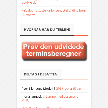
udvikle sig
Køb det flotteste junior sengetøj til dine børn
i julegave
HVORNÅR HAR DU TERMIN?
DELTAG I DEBATTEN!
Peer Ellehauge Moda
til
GPS tracker til børn
mona janneck
til
Lampe med tissemand –
Mr.P.