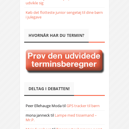
udvikle sig
Køb det flotteste junior sengetøj til dine børn
i julegave
HVORNÅR HAR DU TERMIN?
DELTAG I DEBATTEN!
Peer Ellehauge Moda
til
GPS tracker til børn
mona janneck
til
Lampe med tissemand –
Mr.P.