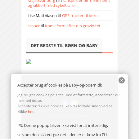
Maja Svanborg
til
Transporter børnene nemt
og sikkert med cykeltrailer
Lise Matthiasen
til
GPS tracker til børn
casper
til
Kom i form efter din graviditet
DET BEDSTE TIL BØRN OG BABY
Acceptér brug af cookies på Baby-og-boern.dk
Jeg bruger cookies på sitet - ved at fortsætte, accepterer du
hermed dette.
Accepterer du ikke cookies, kan du forlade siden ved at
klikke
her
.
© 2014-17 Baby-og-boern.dk
Send en mail til redaktionen
PS: Denne popup bliver ikke vist for at irritere dig,
Vi bruger cookies
selvom den sikkert gør det - den er et krav fra EU.